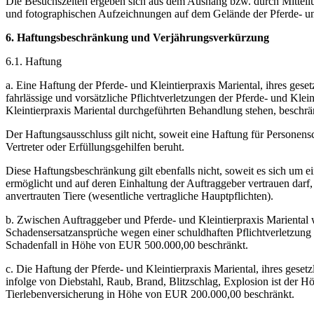
Die Besuchszeiten ergeben sich aus dem Aushang bzw. durch Mitteilu
und fotographischen Aufzeichnungen auf dem Gelände der Pferde- und 
6. Haftungsbeschränkung und Verjährungsverkürzung
6.1. Haftung
a. Eine Haftung der Pferde- und Kleintierpraxis Mariental, ihres gese
fahrlässige und vorsätzliche Pflichtverletzungen der Pferde- und Klei
Kleintierpraxis Mariental durchgeführten Behandlung stehen, beschrä
Der Haftungsausschluss gilt nicht, soweit eine Haftung für Personensch
Vertreter oder Erfüllungsgehilfen beruht.
Diese Haftungsbeschränkung gilt ebenfalls nicht, soweit es sich um 
ermöglicht und auf deren Einhaltung der Auftraggeber vertrauen darf,
anvertrauten Tiere (wesentliche vertragliche Hauptpflichten).
b. Zwischen Auftraggeber und Pferde- und Kleintierpraxis Mariental wi
Schadensersatzansprüche wegen einer schuldhaften Pflichtverletzung
Schadenfall in Höhe von EUR 500.000,00 beschränkt.
c. Die Haftung der Pferde- und Kleintierpraxis Mariental, ihres geset
infolge von Diebstahl, Raub, Brand, Blitzschlag, Explosion ist der Hö
Tierlebenversicherung in Höhe von EUR 200.000,00 beschränkt.