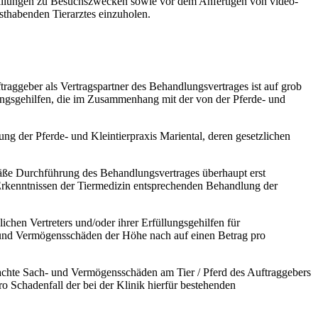
Stallungen zu Besuchszwecken sowie vor dem Anfertigen von video-
sthabenden Tierarztes einzuholen.
ftraggeber als Vertragspartner des Behandlungsvertrages ist auf grob
üllungsgehilfen, die im Zusammenhang mit der von der Pferde- und
zung der Pferde- und Kleintierpraxis Mariental, deren gesetzlichen
emäße Durchführung des Behandlungsvertrages überhaupt erst
n Erkenntnissen der Tiermedizin entsprechenden Behandlung der
ichen Vertreters und/oder ihrer Erfüllungsgehilfen für
- und Vermögensschäden der Höhe nach auf einen Betrag pro
rursachte Sach- und Vermögensschäden am Tier / Pferd des Auftraggebers
ro Schadenfall der bei der Klinik hierfür bestehenden