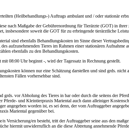
eilten (Heilbehandlungs-) Auftrags ambulant und / oder stationär erbra
n diese nach Maßgabe der Gebührenordnung für Tierärzte (GOT) in ihrer
t, insbesondere soweit die GOT für zu erbringende tierärztliche Leist
rial sind ebenfalls Behandlungskosten im Sinne dieser Vertragsbeding
ng des aufzunehmenden Tieres im Rahmen einer stationären Aufnahme auf
zählen ebenfalls zu den Behandlungskosten.
mit 08:00 Uhr beginnt -, wird der Tagessatz in Rechnung gestellt.
gskosten können nur eine Schätzung darstellen und sind grds. nicht a
tensten Fällen vorhersehbar sind.
grds. vor Abholung des Tieres in bar oder durch die seitens der Pferd
 Pferde- und Kleintierpraxis Mariental auch dann alleiniger Kostensch
er angegeben worden ist, es sei denn, der vom Auftraggeber angegeb
raxis Mariental gegenüber bei.
/n Versicherung/en besteht, tritt der Auftraggeber seine aus den maß
che hiermit unwiderruflich an die diese Abtretung annehmende Pferde-