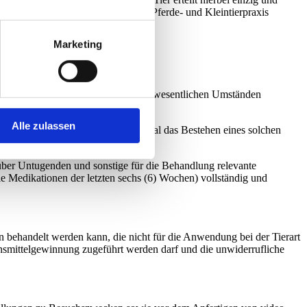
tarbeitern/ innen ist es durch die Pferde- und Kleintierpraxis
Marketing
ambulante oder stationäre Behandlung wesentlichen Umständen
Alle zulassen
Pferde- und Kleintierpraxis Mariental das Bestehen eines solchen
eisen.
 über Untugenden und sonstige für die Behandlung relevante
e Medikationen der letzten sechs (6) Wochen) vollständig und
ln behandelt werden kann, die nicht für die Anwendung bei der Tierart
ensmittelgewinnung zugeführt werden darf und die unwiderrufliche