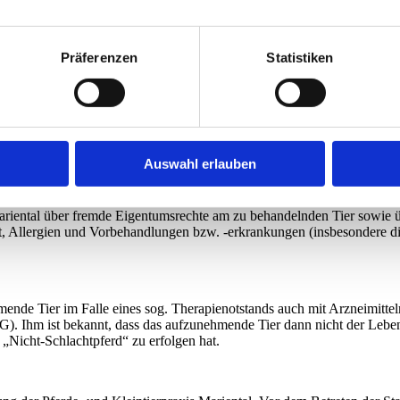
edizinischen Fachangestellten, Tierpflegern / innen sowie Verwaltungsmi
 erteilen.
Präferenzen
Statistiken
um zu behandelnden / aufzunehmenden Tier sowie zu sonstigen für die 
Auswahl erlauben
gs-, insbesondere Haftpflichtschutz zu sorgen und auf Anforderung der 
der Versicherungssumme und Vorlage der Versicherungspolice) nachzuw
is Mariental über fremde Eigentumsrechte am zu behandelnden Tier sowie
it, Allergien und Vorbehandlungen bzw. -erkrankungen (insbesondere di
mende Tier im Falle eines sog. Therapienotstands auch mit Arzneimitte
MG). Ihm ist bekannt, dass das aufzunehmende Tier dann nicht der Leb
 „Nicht-Schlachtpferd“ zu erfolgen hat.