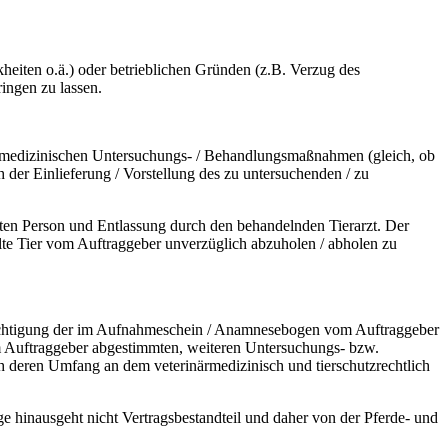
kheiten o.ä.) oder betrieblichen Gründen (z.B. Verzug des
ringen zu lassen.
ärmedizinischen Untersuchungs- / Behandlungsmaßnahmen (gleich, ob
 der Einlieferung / Vorstellung des zu untersuchenden / zu
ten Person und Entlassung durch den behandelnden Tierarzt. Der
delte Tier vom Auftraggeber unverzüglich abzuholen / abholen zu
ichtigung der im Aufnahmeschein / Anamnesebogen vom Auftraggeber
em Auftraggeber abgestimmten, weiteren Untersuchungs- bzw.
ren Umfang an dem veterinärmedizinisch und tierschutzrechtlich
e hinausgeht nicht Vertragsbestandteil und daher von der Pferde- und