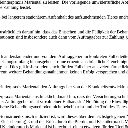
intierpraxis Mariental zu leisten. Die vorliegende unwiderrufliche Abtr
e Zahlung leistet.
ndere bei längerem stationärem Aufenthalt des aufzunehmenden Tieres u
ausdrücklich darauf hin, dass das Entstehen und die Fälligkeit der Be
ionen sind insbesondere auch dann vom Auftraggeber zur Zahlung gesch
ltlich anderslautender und von dem Auftraggeber im konkreten Fall erte
n Leistungsumfang hinausgehen – ohne erneute ausdrückliche Genehmig
ist. Dies gilt insbesondere auch für den Fall einer aus veterinärmedizin
 wenn weitere Behandlungsmaßnahmen keinen Erfolg versprechen und de
leintierpraxis Mariental den Auftraggeber von der Krankheitsentwicklu
ierpraxis Mariental ausdrücklich darauf hin, dass der Versicherungsschu
der Auftraggeber nicht
vorab
einer Euthanasie / Nottötung die Einwillig
sche Behandlungsmethoden nicht behebbar ist und der Tod des Tieres al
terinärmedizinisch indiziert ist, wird dieses über den nächstgelegenen
 Einäscherung) < und der Erlös durch die Pferde- und Kleintierpraxis 
 Kleintierpraxis Mariental ist berechtigt, einen etwaigen für den Tierk