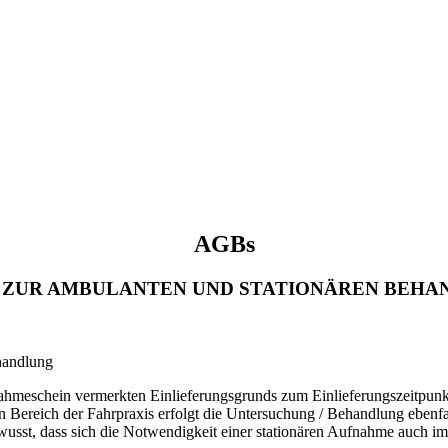
AGBs
R AMBULANTEN UND STATIONÄREN BEHANDLU
ehandlung
fnahmeschein vermerkten Einlieferungsgrunds zum Einlieferungszeitpun
ereich der Fahrpraxis erfolgt die Untersuchung / Behandlung ebenfall
wusst, dass sich die Notwendigkeit einer stationären Aufnahme auch i