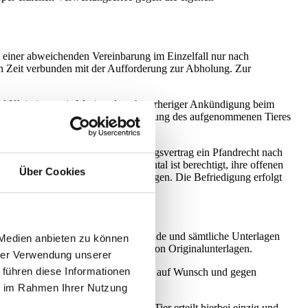
h einer abweichenden Vereinbarung im Einzelfall nur nach
en Zeit verbunden mit der Aufforderung zur Abholung. Zur
und Kleintierpraxis Mariental nach vorheriger Ankündigung beim
 Forderungen aus der (Pfand-)Verwertung des aufgenommenen Tieres
im Zusammenhang mit dem Behandlungsvertrag ein Pfandrecht nach
rde- und Kleintierpraxis Mariental ist berechtigt, ihre offenen
Über Cookies
und/oder des Zubehörs zu befriedigen. Die Befriedigung erfolgt
 Laborergebnisse, Untersuchungsbefunde und sämtliche Unterlagen
 Medien anbieten zu können
it keinen Anspruch auf Herausgabe von Originalunterlagen.
hrer Verwendung unserer
 führen diese Informationen
gsunterlagen können dem Auftraggeber auf Wunsch und gegen
ie im Rahmen Ihrer Nutzung
. Auskünfte über das behandelte Tier erteilt hierbei einzig und