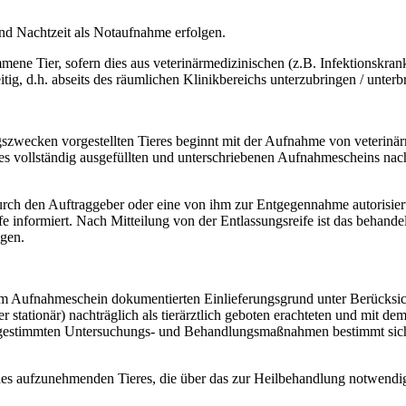
nd Nachtzeit als Notaufnahme erfolgen.
mmene Tier, sofern dies aus veterinärmedizinischen (z.B. Infektionskran
tig, d.h. abseits des räumlichen Klinikbereichs unterzubringen / unterb
szwecken vorgestellten Tieres beginnt mit der Aufnahme von veterin
es vollständig ausgefüllten und unterschriebenen Aufnahmescheins nach
rch den Auftraggeber oder eine von ihm zur Entgegennahme autorisier
ife informiert. Nach Mitteilung von der Entlassungsreife ist das behan
lgen.
 im Aufnahmeschein dokumentierten Einlieferungsgrund unter Berücks
tationär) nachträglich als tierärztlich geboten erachteten und mit d
timmten Untersuchungs- und Behandlungsmaßnahmen bestimmt sich de
des aufzunehmenden Tieres, die über das zur Heilbehandlung notwendig