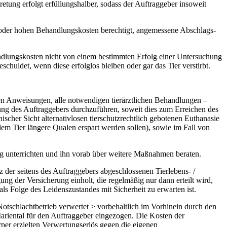
etung erfolgt erfüllungshalber, sodass der Auftraggeber insoweit
nd/oder hohen Behandlungskosten berechtigt, angemessene Abschlags-
handlungskosten nicht von einem bestimmten Erfolg einer Untersuchung
uldet, wenn diese erfolglos bleiben oder gar das Tier verstirbt.
ilten Anweisungen, alle notwendigen tierärztlichen Behandlungen –
ung des Auftraggebers durchzuführen, soweit dies zum Erreichen des
ischer Sicht alternativlosen tierschutzrechtlich gebotenen Euthanasie
m Tier längere Qualen erspart werden sollen), sowie im Fall von
ng unterrichten und ihn vorab über weitere Maßnahmen beraten.
tz der seitens des Auftraggebers abgeschlossenen Tierlebens- /
ung der Versicherung einholt, die regelmäßig nur dann erteilt wird,
s Folge des Leidenszustandes mit Sicherheit zu erwarten ist.
 Notschlachtbetrieb verwertet > vorbehaltlich im Vorhinein durch den
Mariental für den Auftraggeber eingezogen. Die Kosten der
örper erzielten Verwertungserlös gegen die eigenen