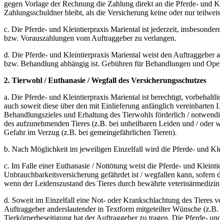
gegen Vorlage der Rechnung die Zahlung direkt an die Pferde- und Kle
Zahlungsschuldner bleibt, als die Versicherung keine oder nur teilweis
c. Die Pferde- und Kleintierpraxis Mariental ist jederzeit, insbeso
bzw. Vorauszahlungen vom Auftraggeber zu verlangen.
d. Die Pferde- und Kleintierpraxis Mariental weist den Auftraggeber 
bzw. Behandlung abhängig ist. Gebühren für Behandlungen und Operat
2. Tierwohl / Euthanasie / Wegfall des Versicherungsschutzes
a. Die Pferde- und Kleintierpraxis Mariental ist berechtigt, vorbeha
auch soweit diese über den mit Einlieferung anfänglich vereinbarte
Behandlungszieles und Erhaltung des Tierwohls förderlich / notwendig 
des aufzunehmenden Tieres (z.B. bei unheilbaren Leiden und / oder
Gefahr im Verzug (z.B. bei gemeingefährlichen Tieren).
b. Nach Möglichkeit im jeweiligen Einzelfall wird die Pferde- und K
c. Im Falle einer Euthanasie / Nottötung weist die Pferde- und Kleint
Unbrauchbarkeitsversicherung gefährdet ist / wegfallen kann, sofern 
wenn der Leidenszustand des Tieres durch bewährte veterinärmedizini
d. Soweit im Einzelfall eine Not- oder Krankschlachtung des Tieres ve
Auftraggeber anderslautender in Textform mitgeteilter Wünsche (z.B.
Tierkörperbeseitigung hat der Auftraggeber zu tragen. Die Pferde- und