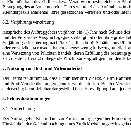
d. Für außerhalb des Einfluss- bzw. Verantwortungsbereichs der Pfer
Bewegung des aufzunehmenden Tieres während des Aufenthalts in der P
Kleintierpraxis Mariental, ihres gesetzlichen Vertreters und/oder ihre
6.2. Verjährungsverkürzung
Ansprüche des Auftraggebers verjähren ein (1) Jahr nach Schluss de
und der Person des Anspruchsgegners erlangt hat oder ohne grobe Fahr
Verjährungserleichterung nach Satz 1 gilt nicht für Schäden aus Pflich
oder vorsätzlich verursacht haben, ebenso wenig in Bezug auf die Ha
eine Verletzung von Pflichten handelt, deren Erfüllung die ordnungs
z.B. die dem Tierarzt obliegende Pflicht zur sorgfältigen und den Er
7. Nutzung von Bild- und Videomaterial
Der Tierhalter stimmt zu, dass Lichtbilder und Videos, die im Rahme
und Print-Veröffentlichungen genutzt werden dürfen. Bei der Veröffent
anderweitig identifizierbar dargestellt. Diese Einwilligung kann jede
8. Schlussbestimmungen
8.1. Aufrechnung
Der Auftraggeber ist nur dann zur Aufrechnung gegenüber Forderungen d
Hinsichtlich der Geltendmachung eines Zurückbehaltungsrechts gelte