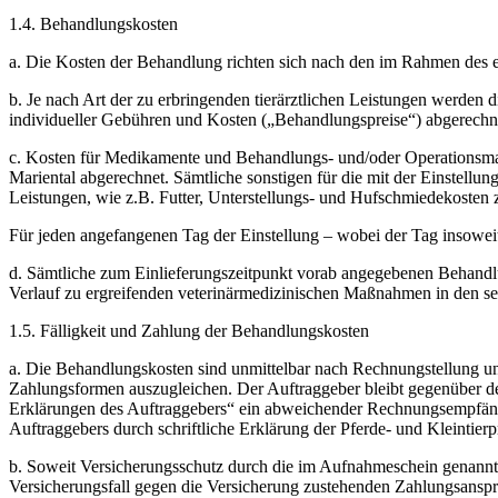
1.4. Behandlungskosten
a. Die Kosten der Behandlung richten sich nach den im Rahmen des ert
b. Je nach Art der zu erbringenden tierärztlichen Leistungen werde
individueller Gebühren und Kosten („Behandlungspreise“) abgerechne
c. Kosten für Medikamente und Behandlungs- und/oder Operationsmate
Mariental abgerechnet. Sämtliche sonstigen für die mit der Einstellu
Leistungen, wie z.B. Futter, Unterstellungs- und Hufschmiedekosten 
Für jeden angefangenen Tag der Einstellung – wobei der Tag insoweit 
d. Sämtliche zum Einlieferungszeitpunkt vorab angegebenen Behandlun
Verlauf zu ergreifenden veterinärmedizinischen Maßnahmen in den sel
1.5. Fälligkeit und Zahlung der Behandlungskosten
a. Die Behandlungskosten sind unmittelbar nach Rechnungstellung und 
Zahlungsformen auszugleichen. Der Auftraggeber bleibt gegenüber der
Erklärungen des Auftraggebers“ ein abweichender Rechnungsempfäng
Auftraggebers durch schriftliche Erklärung der Pferde- und Kleintierp
b. Soweit Versicherungsschutz durch die im Aufnahmeschein genannte
Versicherungsfall gegen die Versicherung zustehenden Zahlungsansprü