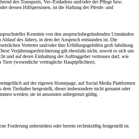
hrend des Transports, Ver-/Entladens und/oder der Pflege bzw.
er dessen Hilfspersonen, ist die Haftung der Pferde- und
s Anspruchsteller Kenntnis von den anspruchsbegründenden Umständen
h Ablauf des Jahres, in dem der Anspruch entstanden ist. Die
setzlichen Vertreter und/oder ihre Erfüllungsgehilfen grob fahrlässig
se Verjährungserleichterung gilt ebenfalls nicht, soweit es sich um
ht und auf deren Einhaltung der Auftraggeber vertrauen darf, wie
 Tiere (wesentliche vertragliche Hauptpflichten).
unentgeltlich auf der eigenen Homepage, auf Social Media Plattformen
 dem Tierhalter hergestellt, dieser insbesondere nicht genannt oder
ommen werden; sie ist ansonsten unbegrenzt gültig.
Forderung unbestritten oder bereits rechtskräftig festgestellt ist.