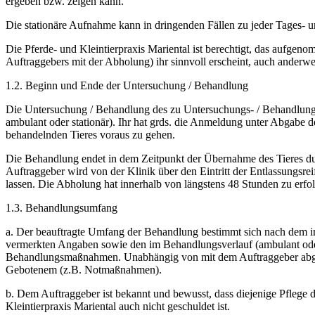
ergeben bzw. zeigen kann.
Die stationäre Aufnahme kann in dringenden Fällen zu jeder Tages- u
Die Pferde- und Kleintierpraxis Mariental ist berechtigt, das aufgeno
Auftraggebers mit der Abholung) ihr sinnvoll erscheint, auch anderwei
1.2. Beginn und Ende der Untersuchung / Behandlung
Die Untersuchung / Behandlung des zu Untersuchungs- / Behandlung
ambulant oder stationär). Ihr hat grds. die Anmeldung unter Abgabe d
behandelnden Tieres voraus zu gehen.
Die Behandlung endet in dem Zeitpunkt der Übernahme des Tieres du
Auftraggeber wird von der Klinik über den Eintritt der Entlassungsre
lassen. Die Abholung hat innerhalb von längstens 48 Stunden zu erfo
1.3. Behandlungsumfang
a. Der beauftragte Umfang der Behandlung bestimmt sich nach dem
vermerkten Angaben sowie den im Behandlungsverlauf (ambulant oder s
Behandlungsmaßnahmen. Unabhängig von mit dem Auftraggeber abges
Gebotenem (z.B. Notmaßnahmen).
b. Dem Auftraggeber ist bekannt und bewusst, dass diejenige Pflege 
Kleintierpraxis Mariental auch nicht geschuldet ist.