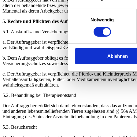
allein der behandelnde bzw. jeweils diensthabende Tierarzt. Den Tierm
Mariental als deren Arbeitgeber untersagt, entsprechende Auskünfte zu
Einwilligungsauswahl
Notwendig
5. Rechte und Pflichten des Auftraggebers
5.1. Auskunfts- und Versicherungspflicht des Auftraggebers
a. Der Auftraggeber ist verpflichtet, alle erforderlichen Angaben z
vollständig und wahrheitsgemäß zu machen.
Ablehnen
b. Dem Auftraggeber obliegt es ferner, für ausreichenden Versicherun
Versicherungsschutzes sowie dessen Umfang (u.a. durch Mitteilung 
c. Der Auftraggeber ist verpflichtet, die Pferde- und Kleintierprax
Verhaltensauffälligkeiten, Futter- oder Medikamentenunverträglichke
wahrheitsgemäß aufzuklären.
5.2. Behandlung bei Therapienotstand
Der Auftraggeber erklärt sich damit einverstanden, dass das aufzuneh
und anderen lebensmittelliefernden Tieren zugelassen sind (§ 56a A
Eintragung des Status der Arzneimittelbehandlung in den Papieren als
5.3. Besuchsrecht