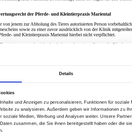
rtungsrecht der Pferde- und Kleintierpraxis Mariental
er von jenem zur Abholung des Tieres autorisierten Person vorbehaltlic
escheins sowie zu einer zuvor ausdrücklich von der Klinik mitgeteilt
erde- und Kleintierpraxis Mariental hierbei nicht verpflichtet.
ermin immer noch nicht abgeholt worden sein sollte, ist die Pferde- 
andenen Kosten sowie des Wertes des Tieres berechtigt, ihre offenen
uftrag des Eigentümers wegen jedweder fälliger Forderungen aus und 
menden Tier sowie etwaig eingebrachtem Zubehör) eingeräumt. Die Pfe
Details
Grundsatzes der Verhältnismäßigkeit – aus der Verwertung des Tieres 
rkaufsberechtigung tritt zwei Wochen nach Verkaufsandrohung ein.
Cookies
riginale der Krankenunterlagen, insbesondere die Aufzeichnungen über
nhalte und Anzeigen zu personalisieren, Funktionen für soziale
ferde- und Kleintierpraxis Mariental dar. Der Auftraggeber hat insowe
Website zu analysieren. Außerdem geben wir Informationen zu I
r soziale Medien, Werbung und Analysen weiter. Unsere Partner
rechtigt, die Behandlungsunterlagen einzusehen. Kopien der Behandlun
rden.
 Daten zusammen, die Sie ihnen bereitgestellt haben oder die s
n.
rankheits- und Behandlungsverlauf des Tieres eigenständig einzuholen