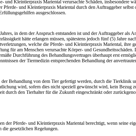
de- und Kleintierpraxis Mariental verursachte Schäden, insbesondere wä
ferde- und Kleintierpraxis Mariental durch den Auftraggeber selbst od
r Erfüllungsgehilfen ausgeschlossen.
s Jahres, in dem der Anspruch entstanden ist und der Auftraggeber al
lässigkeit hätte erlangen müssen, spätestens jedoch fünf (5) Jahre nac
tverletzungen, welche die Pferde- und Kleintierpraxis Mariental, ihre ge
ftung für am Menschen verursachte Körper- und Gesundheitsschäden. Die
gemäße Durchführung des Behandlungsvertrages überhaupt erst ermöglic
kenntnissen der Tiermedizin entsprechenden Behandlung der anvertrauten
n der Behandlung von dem Tier gefertigt werden, durch die Tierklinik 
lichung wird, sofern dies nicht speziell gewünscht wird, kein Bezug zu
rzeit durch den Tierhalter für die Zukunft eingeschränkt oder zurückgen
er Pferde- und Kleintierpraxis Mariental berechtigt, wenn seine eigene 
n die gesetzlichen Regelungen.