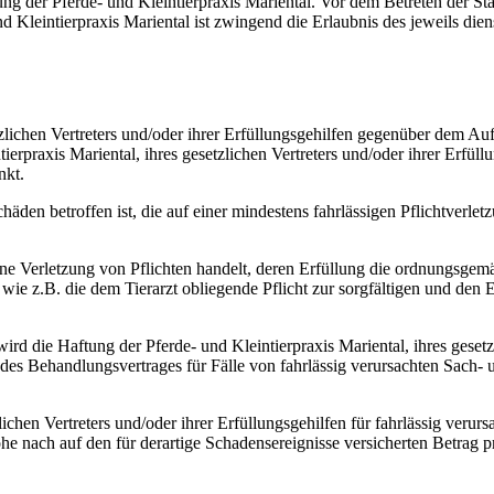
ng der Pferde- und Kleintierpraxis Mariental. Vor dem Betreten der 
Kleintierpraxis Mariental ist zwingend die Erlaubnis des jeweils dien
tzlichen Vertreters und/oder ihrer Erfüllungsgehilfen gegenüber dem Au
ntierpraxis Mariental, ihres gesetzlichen Vertreters und/oder ihrer Erf
nkt.
äden betroffen ist, die auf einer mindestens fahrlässigen Pflichtverlet
eine Verletzung von Pflichten handelt, deren Erfüllung die ordnungsg
 wie z.B. die dem Tierarzt obliegende Pflicht zur sorgfältigen und de
rd die Haftung der Pferde- und Kleintierpraxis Mariental, ihres gesetzl
 des Behandlungsvertrages für Fälle von fahrlässig verursachten Sach
zlichen Vertreters und/oder ihrer Erfüllungsgehilfen für fahrlässig ve
he nach auf den für derartige Schadensereignisse versicherten Betrag p