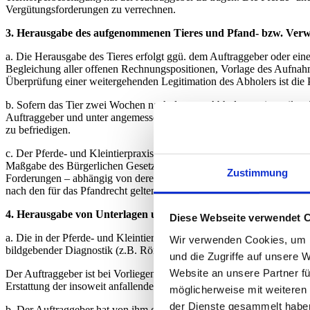
Vergütungsforderungen zu verrechnen.
3. Herausgabe des aufgenommenen Tieres und Pfand- bzw. Verwe
a. Die Herausgabe des Tieres erfolgt ggü. dem Auftraggeber oder ein
Begleichung aller offenen Rechnungspositionen, Vorlage des Aufnahm
Überprüfung einer weitergehenden Legitimation des Abholers ist die Pf
b. Sofern das Tier zwei Wochen nach dem zur Abholung mitgeteilten T
Auftraggeber und unter angemessener Würdigung der insgesamt entst
zu befriedigen.
c. Der Pferde- und Kleintierpraxis Mariental wird durch bzw. im A
Maßgabe des Bürgerlichen Gesetzbuches (§§ 1204 ff. BGB am aufzuneh
Zustimmung
Forderungen – abhängig von deren Höhe und damit unter Wahrung des 
nach den für das Pfandrecht geltenden Vorschriften des BGB. Die Ve
4. Herausgabe von Unterlagen und Auskunftserteilung
Diese Webseite verwendet 
a. Die in der Pferde- und Kleintierpraxis Mariental angefertigten O
Wir verwenden Cookies, um I
bildgebender Diagnostik (z.B. Röntgenbilder), stellen Eigentum der P
und die Zugriffe auf unsere 
Website an unsere Partner fü
Der Auftraggeber ist bei Vorliegen eines rechtlichen Interesses be
Erstattung der insoweit anfallenden Kosten zur Verfügung gestellt we
möglicherweise mit weiteren
der Dienste gesammelt habe
b. Der Auftraggeber hat von ihm gewünschte Erkundigungen über den K