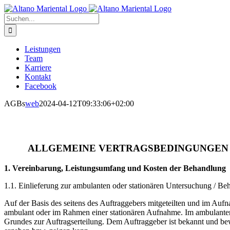
Zum
Inhalt
Suche
springen
nach:
Leistungen
Team
Karriere
Kontakt
Facebook
AGBs
web
2024-04-12T09:33:06+02:00
ALLGEMEINE VERTRAGSBEDINGUNGEN ZU
1. Vereinbarung, Leistungsumfang und Kosten der Behandlung
1.1. Einlieferung zur ambulanten oder stationären Untersuchung / B
Auf der Basis des seitens des Auftraggebers mitgeteilten und im Au
ambulant oder im Rahmen einer stationären Aufnahme. Im ambulanten B
Grundes zur Auftragserteilung. Dem Auftraggeber ist bekannt und be